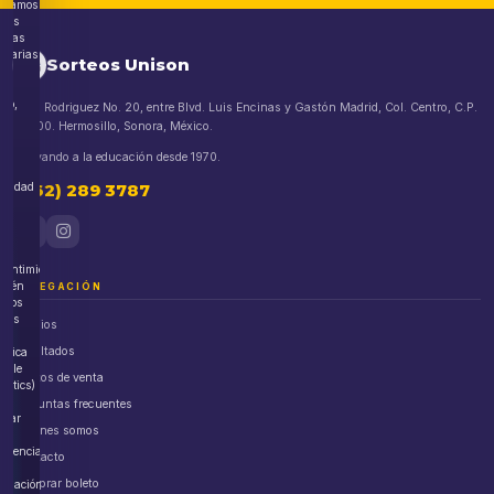
lizamos
kies
nicas
esarias
Sorteos Unison
a
ito,
Blvd. Rodriguez No. 20, entre Blvd. Luis Encinas y Gastón Madrid, Col. Centro, C.P.
83000. Hermosillo, Sonora, México.
ión
Apoyando a la educación desde 1970.
uridad
(662) 289 3787
o.
n
sentimiento,
bién
NAVEGACIÓN
amos
kies
Premios
Resultados
lítica
ogle
Puntos de venta
lytics)
a
Preguntas frecuentes
orar
Quiénes somos
eriencia
Contacto
Comprar boleto
egación.