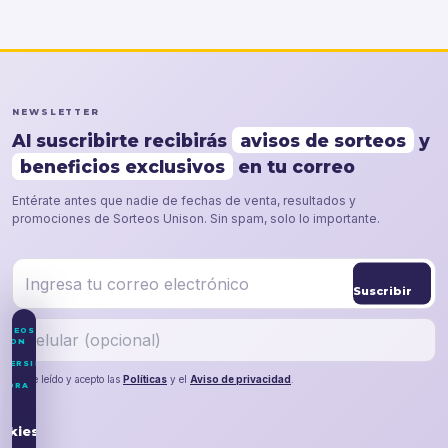
NEWSLETTER
Al suscribirte recibirás
avisos de sorteos
y
beneficios exclusivos
en tu correo
Entérate antes que nadie de fechas de venta, resultados y
promociones de Sorteos Unison. Sin spam, solo lo importante.
Suscribir
RTEOS
ISON
IVERSIDAD
He leído y acepto las
Políticas
y el
Aviso de privacidad
.
NORA
so
e
okies